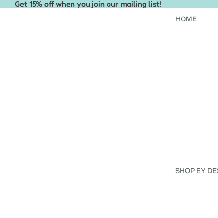
Get 15% off when you join our mailing list!
HOME
SHOP BY DE