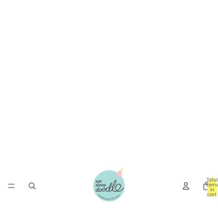
Total
item
in
cart:
0