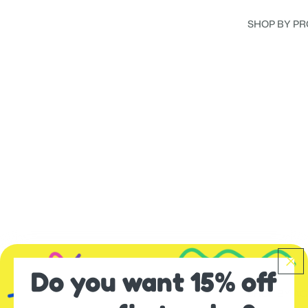
SHOP BY P
Do you want 15% off
SHOP BY AG